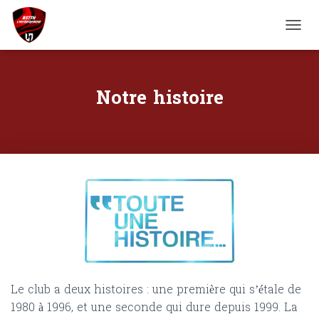
D
É
P
L
Notre histoire
I
E
R
L
A
N
A
V
I
G
A
T
I
O
N
Le club a deux histoires : une première qui s’étale de
1980 à 1996, et une seconde qui dure depuis 1999. La